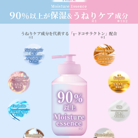
うねり
ケア成分を代表する「
γ−ドコサラクトン
」配合
※1
＊1