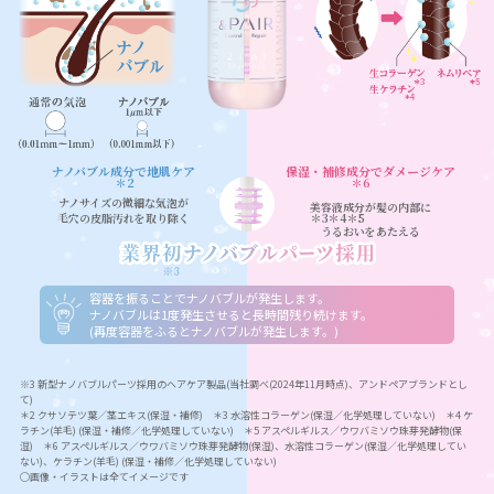
ナノバブル
成分
で地肌ケア
保湿・補修成分
でダメージケア
＊2
＊6
ナノサイズの微細な気泡が
美容液成分
が髪の内部に
毛穴の皮脂汚れを取り除く
＊3＊4＊5
うるおいをあたえる
容器を振ることでナノバブルが発生します。
ナノバブルは1度発生させると長時間残り続けます。
(再度容器をふるとナノバブルが発生します。)
※3 新型ナノバブルパーツ採用のヘアケア製品(当社調べ(2024年11月時点)、アンドペアブランドとし
て)
＊2 クサソテツ葉／茎エキス(保湿・補修) ＊3 水溶性コラーゲン(保湿／化学処理していない) ＊4 ケ
ラチン(羊毛) (保湿・補修／化学処理していない) ＊5 アスペルギルス／ウワバミソウ珠芽発酵物(保
湿) ＊6 アスペルギルス／ウワバミソウ珠芽発酵物(保湿)、水溶性コラーゲン(保湿／化学処理してい
ない)、ケラチン(羊毛) (保湿・補修／化学処理していない)
◯画像・イラストは全てイメージです