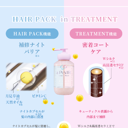
ナイトカプセル
が
キューティクル表面から
＊10
髪の内部に浸透
内部まで補修
ナイトカプセル
が髪に密着し、
Wシルク
&
高浸透セラミド
で