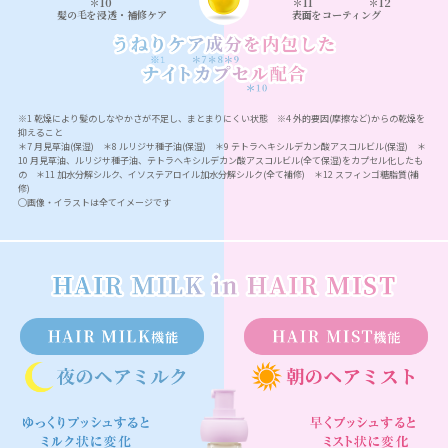
＊10
＊11
＊12
髪の毛を浸透・補修ケア
表面をコーティング
※1 乾燥により髪のしなやかさが不足し、まとまりにくい状態 ※4 外的要因(摩擦など)からの乾燥を
抑えること
＊7 月見草油(保湿) ＊8 ルリジサ種子油(保湿) ＊9 テトラへキシルデカン酸アスコルビル(保湿) ＊
10 月見草油、ルリジサ種子油、テトラへキシルデカン酸アスコルビル(全て保湿)をカプセル化したも
の ＊11 加水分解シルク、イソステアロイル加水分解シルク(全て補修) ＊12 スフィンゴ糖脂質(補
修)
◯画像・イラストは全てイメージです