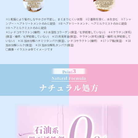
※1 乾燥により髪のしなやかさが不足し、まとまりにくい状態 ※2 基剤を除く、水を含む ※7 シャ
ンプー・ヘアトリートメントのみに配合 ※8 ヘアトリートメント、ヘアミルクミストのみに配合
※9 ヘアミルクミストのみに配合
＊1 γ−ドコサラクトン(補修) ＊3 水溶性コラーゲン(保湿／化学処理していない) ＊4 ケラチン(羊毛)
(保湿・補修／化学処理していない) ＊15 月見草油(保湿)、ケラチン(羊毛)(保湿・補修/化学処理して
いない) ＊16 加水分解ハチミツタンパク(保湿)、γ−ドコサラクトン(補修) ＊17 シア脂(保湿) ＊18
加水分解シルク(保湿) ＊19 加水分解乳タンパク(保湿)
◯画像・イラストは全てイメージです