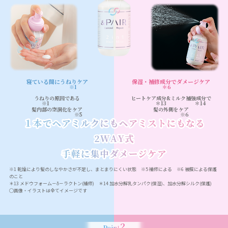
寝ている間に
うねり
ケア
保湿・補修成分
でダメージケア
※1
＊6
うねり
の原因である
ヒートケア成分
&
ミルク補強成分
で
※1
＊13
＊14
髪内部の空洞化を
ケア
髪の外側を
ケア
※5
※6
※1 乾燥により髪のしなやかさが不足し、まとまりにくい状態 ※5 補修による ※6 被膜による保護
のこと
＊13 メドウフォーム－δ－ラクトン(補修) ＊14 加水分解乳タンパク(保湿)、加水分解シルク(保護)
◯画像・イラストは全てイメージです